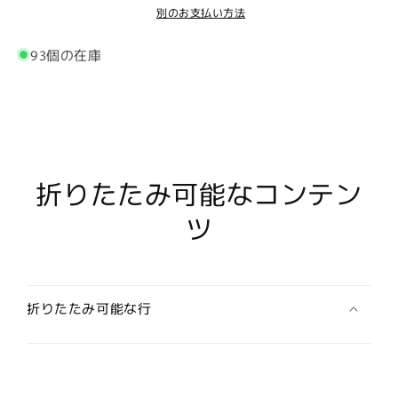
ト
ト
別のお支払い方法
幹
幹
細
細
93個の在庫
胞
胞
シ
シ
ャ
ャ
ン
ン
プ
プ
ー
ー
折りたたみ可能なコンテン
ト
ト
ツ
リ
リ
ー
ー
ト
ト
メ
メ
折りたたみ可能な行
ン
ン
ト
ト
送
送
料
料
無
無