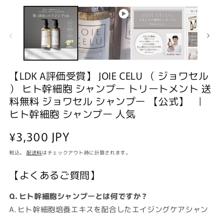
を
開
く
【LDK A評価受賞】 JOIE CELU （ ジョワセル
(2
） ヒト幹細胞 シャンプー トリートメント 送
料無料 ジョワセル シャンプー 【公式】 |
ヒト幹細胞 シャンプー 人気
通
¥3,300 JPY
常
税込。
配送料
はチェックアウト時に計算されます。
価
【よくあるご質問】
格
Q. ヒト幹細胞シャンプーとは何ですか？
A. ヒト幹細胞培養エキスを配合したエイジングケアシャン