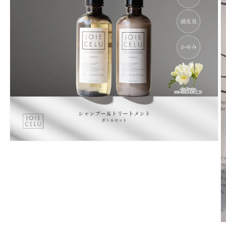
モ
ー
ダ
ル
で
メ
デ
ィ
ア
(1)