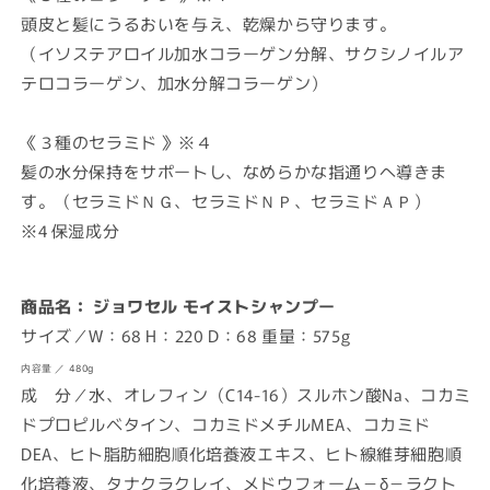
頭皮と髪にうるおいを与え、乾燥から守ります。
（イソステアロイル加水コラーゲン分解、サクシノイルア
テロコラーゲン、加水分解コラーゲン）
《
３種のセラミド
》
※４
髪の水分保持をサポートし、なめらかな指通りへ導きま
す。
（セラミドＮＧ、セラミドＮＰ、セラミドＡＰ）
※4 保湿成分
商品名：
ジョワセル モイストシャンプー
サイズ
／
W：68 H：220 D：68 重量：575g
内容量
／
480g
成 分
／
水、オレフィン（C14-16）スルホン酸Na、コカミ
ドプロピルベタイン、コカミドメチルMEA、コカミド
DEA、ヒト脂肪細胞順化培養液エキス、ヒト線維芽細胞順
化培養液、タナクラクレイ、メドウフォーム－δ－ラクト