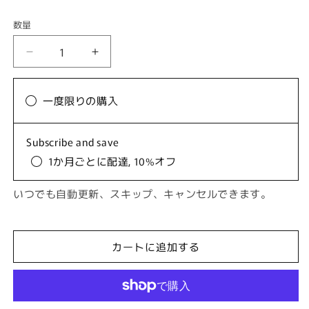
数量
数
量
【LDK
【LDK
A
A
評
評
一度限りの購入
価
価
受
受
賞】
賞】
Subscribe and save
JOIE
JOIE
1か月ごとに配達, 10%オフ
CELU
CELU
（
（
いつでも自動更新、スキップ、キャンセルできます。
ジ
ジ
ョ
ョ
ワ
ワ
カートに追加する
セ
セ
ル
ル
）
）
ヒ
ヒ