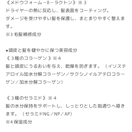
《メドウフォーム－δ－ラクトン》 ※３
ドライヤーの熱に反応し、髪表面をコーティング。
ダメージを受けやすい髪を保護し、まとまりやすく整えま
す。
※3 毛髪補修成分
●
頭皮と髪を健やかに保つ美容成分
《３種のコラーゲン 》※４
髪と頭皮にうるおいを与え、乾燥を防ぎます。
（イソステ
アロイル加水分解コラーゲン／サクシノイルアテロコラー
ゲン／加水分解コラーゲン）
《３種のセラミド》 ※４
髪の水分保持をサポートし、しっとりとした指通りへ導き
ます。
（セラミドNG／NP／AP）
※4 保湿成分