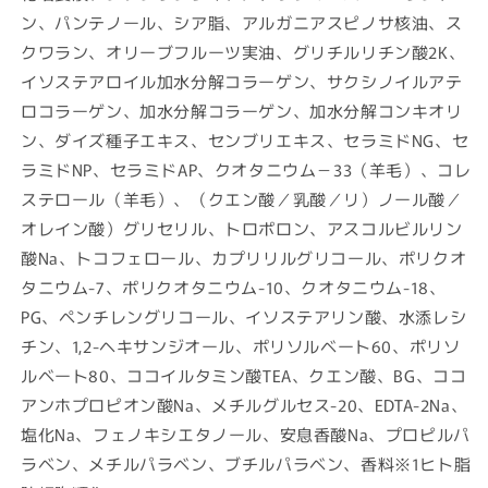
ン、パンテノール、シア脂、アルガニアスピノサ核油、ス
クワラン、オリーブフルーツ実油、グリチルリチン酸2K、
イソステアロイル加水分解コラーゲン、サクシノイルアテ
ロコラーゲン、加水分解コラーゲン、加水分解コンキオリ
ン、ダイズ種子エキス、センブリエキス、セラミドNG、セ
ラミドNP、セラミドAP、クオタニウム－33（羊毛）、コレ
ステロール（羊毛）、（クエン酸／乳酸／リ）ノール酸／
オレイン酸）グリセリル、トロポロン、アスコルビルリン
酸Na、トコフェロール、カプリリルグリコール、ポリクオ
タニウム-7、ポリクオタニウム-10、クオタニウム-18、
PG、ペンチレングリコール、イソステアリン酸、水添レシ
チン、1,2-ヘキサンジオール、ポリソルベート60、ポリソ
ルベート80、ココイルタミン酸TEA、クエン酸、BG、ココ
アンホプロピオン酸Na、メチルグルセス-20、EDTA-2Na、
塩化Na、フェノキシエタノール、安息香酸Na、プロピルパ
ラベン、メチルパラベン、ブチルパラベン、香料※1ヒト脂