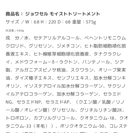
商品名：
ジョワセル モイストトリートメント
サイズ
／
W：68 H：220 D：68 重量：575g
内容量
／
480g
成 分
／水、セテアリルアルコール、ベヘントリモニウム
クロリド、グリセリン、ジメチコン、ヒト脂肪細胞順化培
養液エキス、ヒト線維芽細胞順化培養液、タナクラクレ
イ、メドウフォーム－δ－ラクトン、パンテノール、シア
脂、アルガニアスピノサ核油、スクワラン、オリーブ果実
油、ダイズ種子エキス、センブリエキス、加水分解コンキ
オリン、イソステアロイル加水分解コラーゲン、サクシノ
イルアテロコラーゲン、加水分解コラーゲン、セラミド
NG、セラミドNP、セラミドAP、（クエン酸／乳酸／リノ
ール酸／オレイン酸）グリセリル、グリチルリチン酸2K、
トロポロン、カプリルグリコール、クオタニウム-18、クオ
タニウム-33（羊毛） ）、ポリクオタニウム-50、コレステ