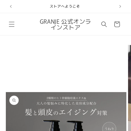
コンテ
ンツに
ストアへようこそ
進む
カ
GRANJE 公式オンラ
ー
インストア
ト
商品情
報にス
キップ