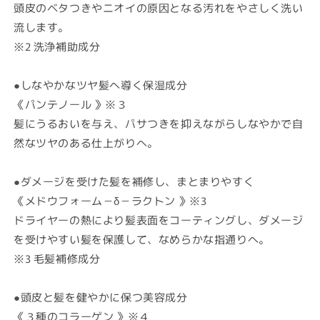
頭皮のベタつきやニオイの原因となる汚れをやさしく洗い
流します。
※2 洗浄補助成分
●
しなやかなツヤ髪へ導く保湿成分
《
パンテノール
》
※３
髪にうるおいを与え、パサつきを抑えながらしなやかで自
然なツヤのある仕上がりへ。
●
ダメージを受けた髪を補修し、まとまりやすく
《
メドウフォーム－δ－ラクトン
》
※3
ドライヤーの熱により髪表面をコーティングし、ダメージ
を受けやすい髪を保護して、なめらかな指通りへ。
※3 毛髪補修成分
●
頭皮と髪を健やかに保つ美容成分
《
３種のコラーゲン
》
※４